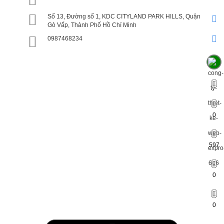
Số 13, Đường số 1, KDC CITYLAND PARK HILLS, Quận
Gò Vấp, Thành Phố Hồ Chí Minh
0987468234
0
597
0
0