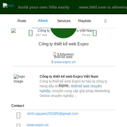
e land to build your own Villa easily
www.3dtf.com is allowing
About
Posts
Services
Playlists
597 Visit
Pin list
Công ty thiết kế web Expro
0 followers
www.expro.vn
Công ty thiết kế web Expro Việt Nam
Công ty thiết kế web Expro tự hào là công ty
hàng đầu trong việc
thiết kế web chuyên
nghiệp
, chuyên cung cấp giải pháp Marketing
Online chuyên nghiệp ...
Contact
minh.nguyen250385@gmail.com
www.expro.vn