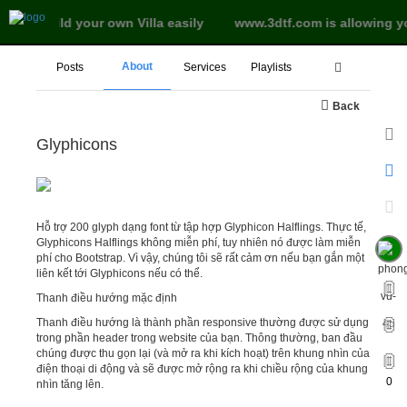
and to build your own Villa easily
www.3dtf.com is allowing y
About
Posts
Services
Playlists
Back
Glyphicons
Hỗ trợ 200 glyph dạng font từ tập hợp Glyphicon Halflings. Thực tế,
Glyphicons Halflings không miễn phí, tuy nhiên nó được làm miễn
phí cho Bootstrap. Vì vậy, chúng tôi sẽ rất cảm ơn nếu bạn gắn một
liên kết tới Glyphicons nếu có thể.
Thanh điều hướng mặc định
Thanh điều hướng là thành phần responsive thường được sử dụng
trong phần header trong website của bạn. Thông thường, ban đầu
chúng được thu gọn lại (và mở ra khi kích hoạt) trên khung nhìn của
điện thoại di động và sẽ được mở rộng ra khi chiều rộng của khung
0
nhìn tăng lên.