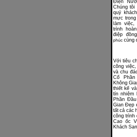
Điện Nư
Chúng tôi
quý khác
mực trong
làm việc
trình hoà
điệp đồ
cùng 
phúc
Với tiêu c
công việc,
và chu đáo
Cổ Phần
Không Gia
thiết kế v
tín nhiệm
Phần Đầu
Gian Đẹp đ
tất cả các
công trình
Cao ốc V
Khách Sạ