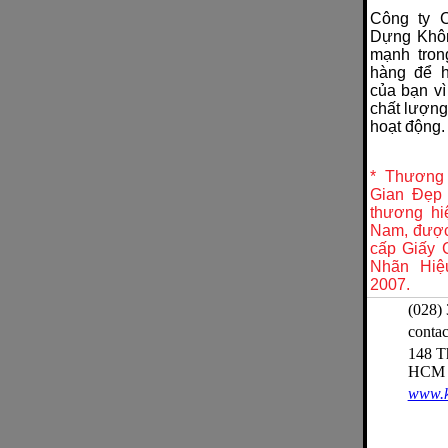
Công ty 
Dựng Khôn
mạnh tron
hàng để h
của bạn vì
chất lượng
hoạt động
* Thương
Gian Đẹp
thương hi
Nam, được
cấp Giấy
Nhãn Hiệ
2007.
(028)
conta
148 Th
HCM
www.k