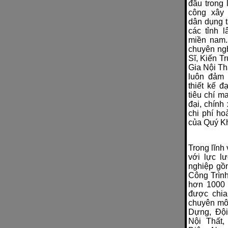
đầu trong l
công xây 
dân dụng t
các tỉnh 
miền nam.
chuyên ng
Sĩ, Kiến T
Gia Nội Th
luôn đảm 
thiết kế đ
tiêu chí m
đại, chính 
chi phí ho
của Quý K
Trong lĩnh
với lực l
nghiệp gồ
Công Trình
hơn 1000 
được chia
chuyên mô
Dựng, Độ
Nội Thất