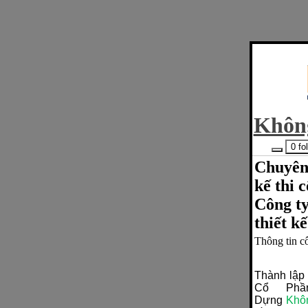
Khôn
0 f
Chuyên 
kế thi 
Công ty
thiết kế
Thông tin c
Thành lập
Cổ Ph
Dựng
Khô